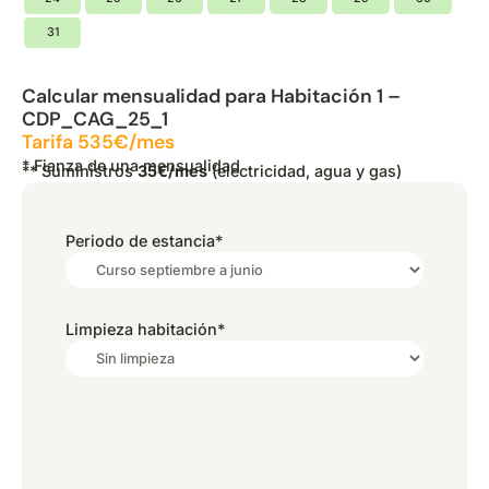
31
Calcular mensualidad para Habitación 1 –
CDP_CAG_25_1
Tarifa 535€/mes
* Fianza de una mensualidad
** Suministros
35€/mes
(electricidad, agua y gas)
Periodo de estancia
*
Limpieza habitación
*