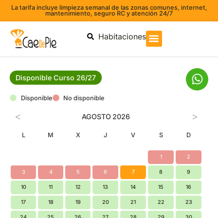
La tarifa incluye limpieza semanal de las zonas comunes, internet,
mantenimiento, seguro RC y atención 24/7
Habitaciones
Disponible Curso 26/27
Disponible
No disponible
<
>
AGOSTO
2026
L
M
X
J
V
S
D
1
2
3
4
5
6
7
8
9
10
11
12
13
14
15
16
17
18
19
20
21
22
23
24
25
26
27
28
29
30