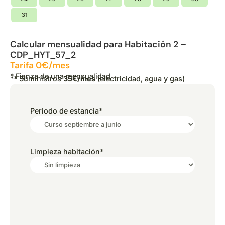
31
Calcular mensualidad para Habitación 2 –
CDP_HYT_57_2
Tarifa 0€/mes
* Fianza de una mensualidad
** Suministros
35€/mes
(electricidad, agua y gas)
Periodo de estancia
*
Limpieza habitación
*