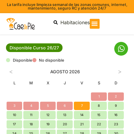
La tarifa incluye limpieza semanal de las zonas comunes, internet,
mantenimiento, seguro RC y atención 24/7
Habitaciones
Disponible Curso 26/27
Disponible
No disponible
<
>
AGOSTO
2026
L
M
X
J
V
S
D
1
2
3
4
5
6
7
8
9
10
11
12
13
14
15
16
17
18
19
20
21
22
23
24
25
26
27
28
29
30