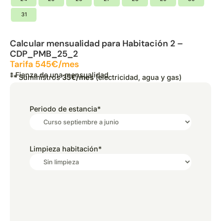
31
Calcular mensualidad para Habitación 2 –
CDP_PMB_25_2
Tarifa 545€/mes
* Fianza de una mensualidad
** Suministros
35€/mes
(electricidad, agua y gas)
Periodo de estancia
*
Limpieza habitación
*