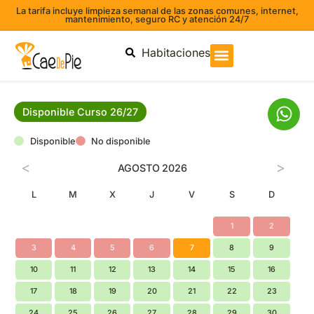
La tarifa incluye limpieza semanal de las zonas comunes, internet,
mantenimiento, seguro RC y atención 24/7
Habitaciones
Disponible Curso 26/27
Disponible
No disponible
<
>
AGOSTO
2026
L
M
X
J
V
S
D
1
2
3
4
5
6
7
8
9
10
11
12
13
14
15
16
17
18
19
20
21
22
23
24
25
26
27
28
29
30