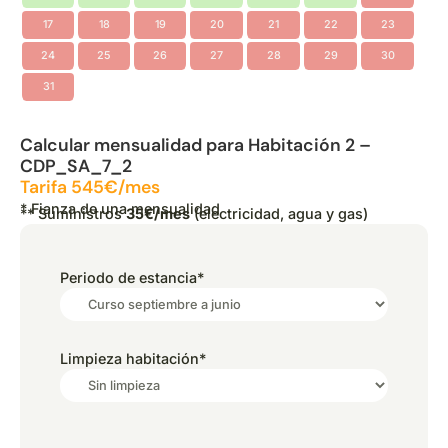
17
18
19
20
21
22
23
24
25
26
27
28
29
30
31
Calcular mensualidad para Habitación 2 –
CDP_SA_7_2
Tarifa 545€/mes
* Fianza de una mensualidad
** Suministros
35€/mes
(electricidad, agua y gas)
Periodo de estancia
*
Limpieza habitación
*