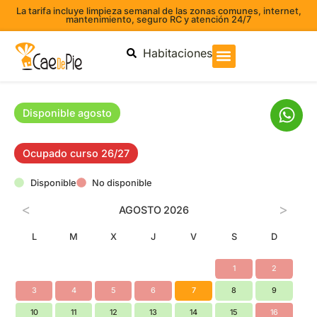
La tarifa incluye limpieza semanal de las zonas comunes, internet,
mantenimiento, seguro RC y atención 24/7
Habitaciones
Disponible agosto
Ocupado curso 26/27
Disponible
No disponible
<
>
AGOSTO
2026
L
M
X
J
V
S
D
1
2
3
4
5
6
7
8
9
10
11
12
13
14
15
16