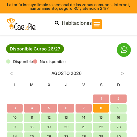
La tarifa incluye limpieza semanal de las zonas comunes, internet,
mantenimiento, seguro RC y atención 24/7
Habitaciones
Disponible Curso 26/27
Disponible
No disponible
<
>
AGOSTO
2026
L
M
X
J
V
S
D
1
2
3
4
5
6
7
8
9
10
11
12
13
14
15
16
17
18
19
20
21
22
23
24
25
26
27
28
29
30