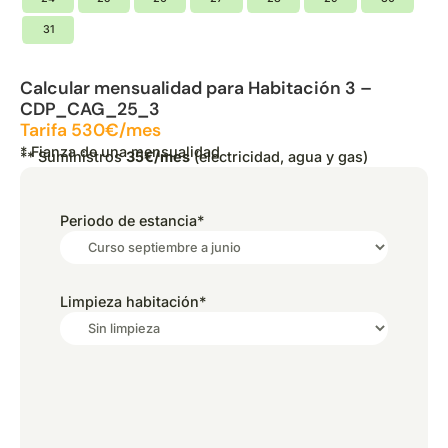
31
Calcular mensualidad para Habitación 3 –
CDP_CAG_25_3
Tarifa 530€/mes
* Fianza de una mensualidad
** Suministros
35€/mes
(electricidad, agua y gas)
Periodo de estancia
*
Limpieza habitación
*