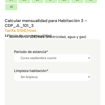
31
Calcular mensualidad para Habitación 3 –
CDP_JL_101_3
Tarifa 515€/mes
* Fianza de una mensualidad
** Suministros
35€/mes
(electricidad, agua y gas)
Periodo de estancia
*
Limpieza habitación
*