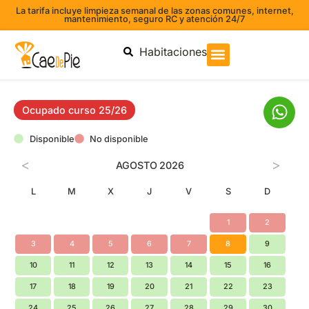
La tarifa incluye limpieza semanal de las zonas comunes, internet,
mantenimiento, seguro RC y atención 24/7
Habitaciones
Ocupado curso 25/26
Disponible
No disponible
<
>
AGOSTO
2026
L
M
X
J
V
S
D
1
2
3
4
5
6
7
8
9
10
11
12
13
14
15
16
17
18
19
20
21
22
23
24
25
26
27
28
29
30