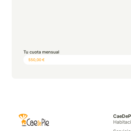
*
Precio:
0,00 €
Tu cuota mensual
CaeDeP
Habitac