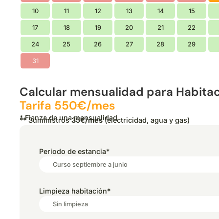
10
11
12
13
14
15
17
18
19
20
21
22
24
25
26
27
28
29
31
Calcular mensualidad para Habit
Tarifa 550€/mes
* Fianza de una mensualidad
** Suministros
35€/mes
(electricidad, agua y gas)
Periodo de estancia
*
Limpieza habitación
*