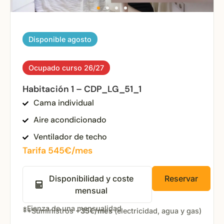
Disponible agosto
Ocupado curso 26/27
Habitación 1 – CDP_LG_51_1
Cama individual
Aire acondicionado
Ventilador de techo
Tarifa 545€/mes
Disponibilidad y coste
Reservar
mensual
*Fianza de una mensualidad
**Suministros
+35€/mes
(electricidad, agua y gas)
Open popup