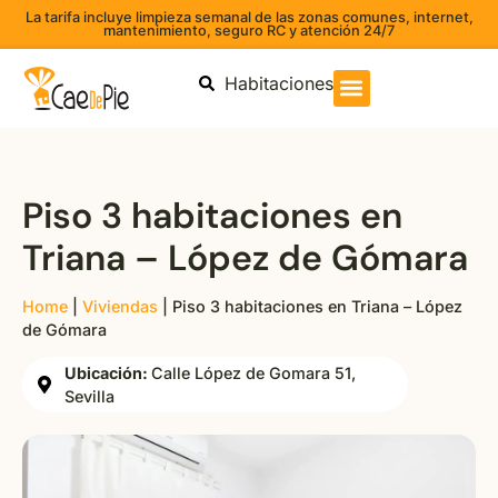
La tarifa incluye limpieza semanal de las zonas comunes, internet,
mantenimiento, seguro RC y atención 24/7
Habitaciones
Piso 3 habitaciones en
Triana – López de Gómara
Home
|
Viviendas
|
Piso 3 habitaciones en Triana – López
de Gómara
Ubicación:
Calle López de Gomara 51,
Sevilla