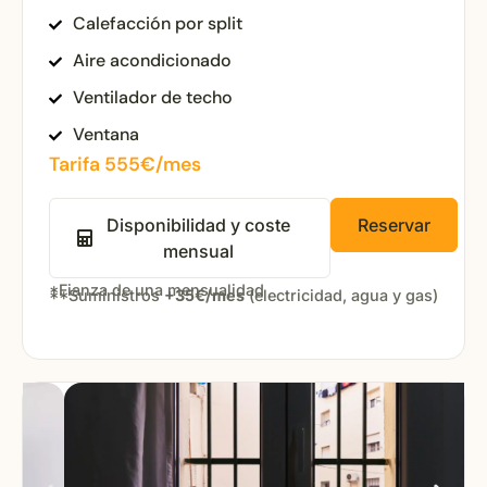
Calefacción por split
Aire acondicionado
Ventilador de techo
Ventana
Tarifa 555€/mes
Disponibilidad y coste
Reservar
mensual
*Fianza de una mensualidad
**Suministros
+35€/mes
(electricidad, agua y gas)
Open popup