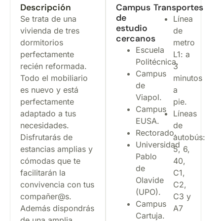
Descripción
Campus
Transportes
de
Se trata de una
Línea
estudio
vivienda de tres
de
cercanos
dormitorios
metro
Escuela
perfectamente
L1: a
Politécnica.
recién reformada.
3
Campus
Todo el mobiliario
minutos
de
es nuevo y está
a
Viapol.
perfectamente
pie.
Campus
adaptado a tus
Líneas
EUSA.
necesidades.
de
Rectorado.
Disfrutarás de
autobús:
Universidad
estancias amplias y
5, 6,
Pablo
cómodas que te
40,
de
facilitarán la
C1,
Olavide
convivencia con tus
C2,
(UPO).
compañer@s.
C3 y
Campus
Además dispondrás
A7
Cartuja.
de una amplia