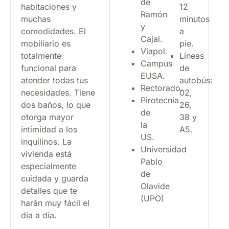
de
habitaciones y
12
Ramón
muchas
minutos
y
comodidades. El
a
Cajal.
mobiliario es
pie.
Viapol.
totalmente
Líneas
Campus
funcional para
de
EUSA.
atender todas tus
autobús:
Rectorado.
necesidades. Tiene
02,
Pirotecnia
dos baños, lo que
26,
de
otorga mayor
38 y
la
intimidad a los
A5.
US.
inquilinos. La
Universidad
vivienda está
Pablo
especialmente
de
cuidada y guarda
Olavide
detalles que te
(UPO)
harán muy fácil el
día a día.