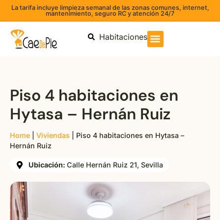
La tarifa incluye limpieza semanal de las zonas comunes, internet,
mantenimiento, seguro RC y atención 24/7
Habitaciones
Piso 4 habitaciones en
Hytasa – Hernán Ruiz
Home
|
Viviendas
|
Piso 4 habitaciones en Hytasa –
Hernán Ruiz
Ubicación:
Calle Hernán Ruiz 21, Sevilla