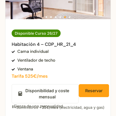
Disponible Curso 26/27
Habitación 4 – CDP_HR_21_4
Cama individual
Ventilador de techo
Ventana
Tarifa 525€/mes
Disponibilidad y coste
Reservar
mensual
*Fianza de una mensualidad
**Suministros
+35€/mes
(electricidad, agua y gas)
Open popup