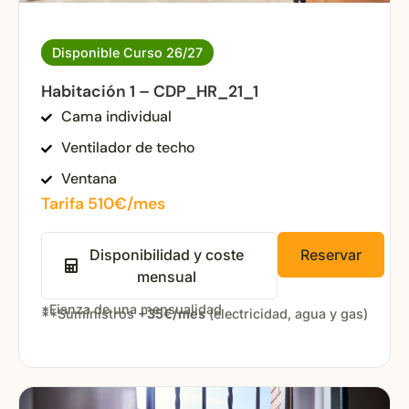
Disponible Curso 26/27
Habitación 1 – CDP_HR_21_1
Cama individual
Ventilador de techo
Ventana
Tarifa 510€/mes
Disponibilidad y coste
Reservar
mensual
*Fianza de una mensualidad
**Suministros
+35€/mes
(electricidad, agua y gas)
Open popup