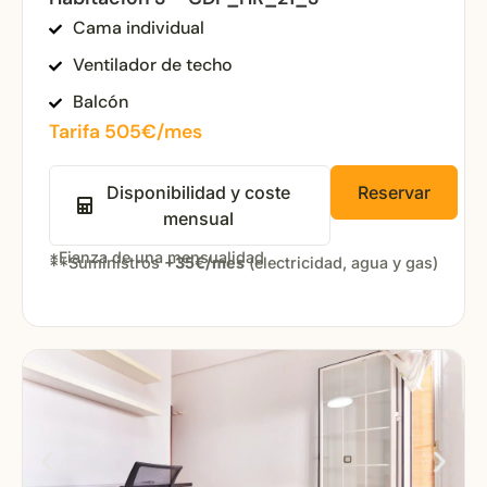
Cama individual
Ventilador de techo
Balcón
Tarifa 505€/mes
Disponibilidad y coste
Reservar
mensual
*Fianza de una mensualidad
**Suministros
+35€/mes
(electricidad, agua y gas)
Open popup